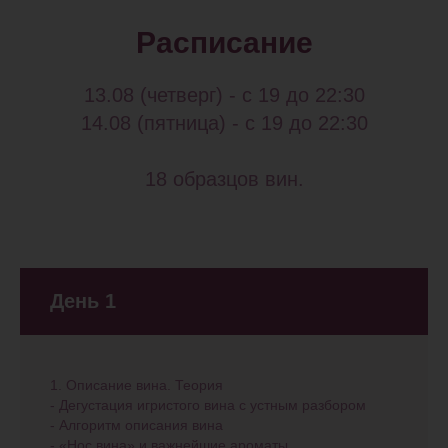
Расписание
Этого мало? После мастер-класса
«Взломай вино» мы запускаем
двухдневный марафон «Винтенсив», на
13.08 (четверг) - с 19 до 22:30
котором Вас ждут:
14.08 (пятница) - с 19 до 22:30
— масштабная слепая дегустация,
— командный винный квиз,
18 образцов вин.
— разборы и обратная связь,
— и многое другое.
13 и 14 августа!
День 1
ЗАПИСАТЬСЯ НА @Винтенсив@
1. Описание вина. Теория
- Дегустация игристого вина с устным разбором
- Алгоритм описания вина
- «Нос вина» и важнейшие ароматы